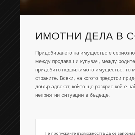
ИМОТНИ ДЕЛА В 
Придобиването на имущество е сериозно
между продавач и купувач, между родител
придобито недвижимото имущество, то м
страните. Всеки, на когото предстои прид
добър адвокат, който ще разкрие кой е на
неприятни ситуации в бъдеще.
Не пропускайте възможността да се запозна