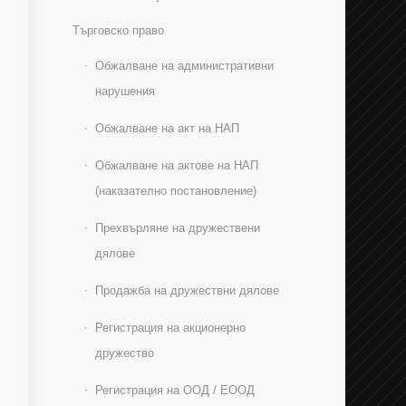
Търговско право
Обжалване на административни
нарушения
Обжалване на акт на НАП
Обжалване на актове на НАП
(наказателно постановление)
Прехвърляне на дружествени
дялове
Продажба на дружествни дялове
Регистрация на акционерно
дружество
Регистрация на ООД / ЕООД