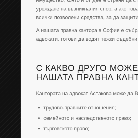
имущество, която и от двете страни да с
уреждане на възникналия спор, а ако то
всички позволени средства, за да защит
А нашата правна кантора в София е събра
адвокати, готови да водят тежки съдебни
С КАКВО ДРУГО МОЖЕ
НАШАТА ПРАВНА КАН
Кантората на адвокат Астакова може да 
трудово-правните отношения;
семейното и наследственото право;
търговското право;