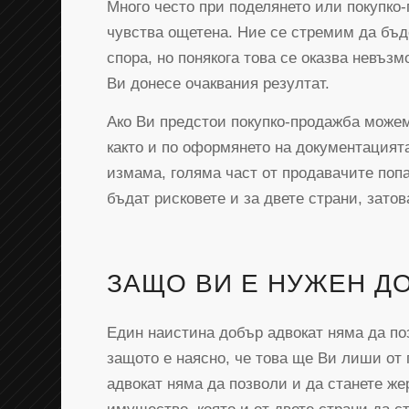
Много често при поделянето или покупко
чувства ощетена. Ние се стремим да бъд
спора, но понякога това се оказва невъзм
Ви донесе очаквания резултат.
Ако Ви предстои покупко-продажба можем
както и по оформянето на документацията
измама, голяма част от продавачите попа
бъдат рисковете и за двете страни, затов
ЗАЩО ВИ Е НУЖЕН Д
Един наистина добър адвокат няма да по
защото е наясно, че това ще Ви лиши от 
адвокат няма да позволи и да станете ж