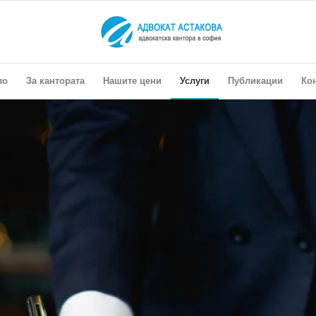
ло
За кантората
Нашите цени
Услуги
Публикации
Ко