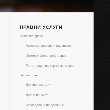
ПРАВНИ УСЛУГИ
Авторско право
Авторски спорове и нарушения
Интелектуална собственост
Регистрация на търговска марка
Вещно право
Дарение на имот
Делба на имот
Изповядване на сделки с