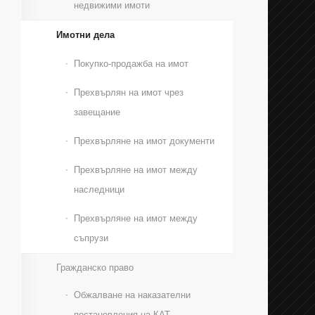
недвижими имоти
Имотни дела
Покупко-продажба на имот
Прехвърлян на имот чрез
завещание
Прехвърляне на имот документи
Прехвърляне на имот между
наследници
Прехвърляне на имот между
съпрузи
Гражданско право
Обжалване на наказателни
постановления на КАТ