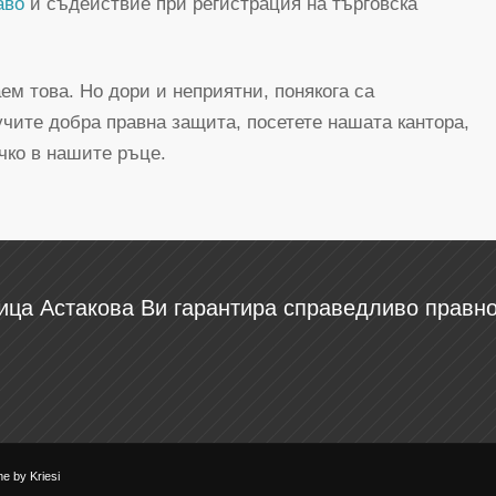
аво
и съдействие при регистрация на търговска
ем това. Но дори и неприятни, понякога са
учите добра правна защита, посетете нашата кантора,
чко в нашите ръце.
ица Астакова Ви гарантира справедливо правн
e by Kriesi