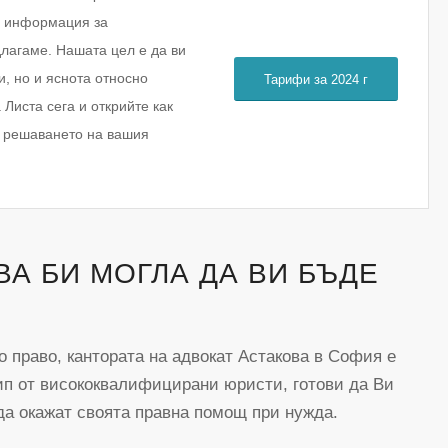
а информация за
длагаме. Нашата цел е да ви
, но и яснота относно
Тарифи за 2024 г
Листа сега и открийте как
 решаването на вашия
ВА БИ МОГЛА ДА ВИ БЪДЕ
 право, кантората на адвокат Астакова в София е
ип от висококвалифицирани юристи, готови да Ви
 да окажат своята правна помощ при нужда.