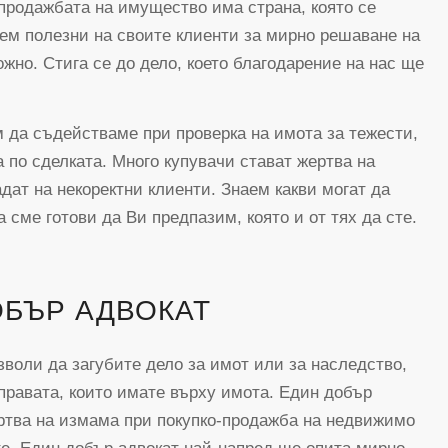
-продажбата на имущество има страна, която се
ем полезни на своите клиенти за мирно решаване на
ожно. Стига се до дело, което благодарение на нас ще
 да съдействаме при проверка на имота за тежести,
 по сделката. Много купувачи стават жертва на
дат на некоректни клиенти. Знаем какви могат да
а сме готови да Ви предпазим, която и от тях да сте.
ОБЪР АДВОКАТ
зволи да загубите дело за имот или за наследство,
правата, които имате върху имота. Един добър
ертва на измама при покупко-продажба на недвижимо