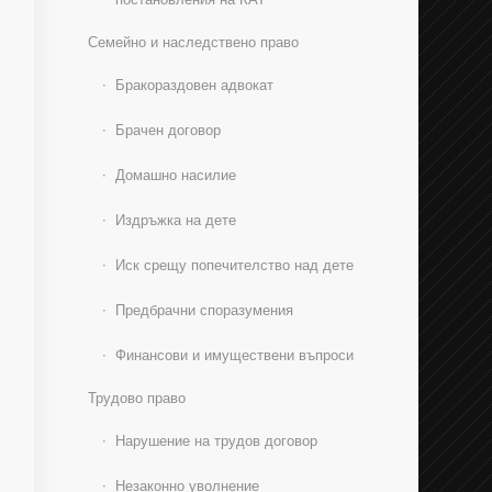
Семейно и наследствено право
Бракораздовен адвокат
Брачен договор
Домашно насилие
Издръжка на дете
Иск срещу попечителство над дете
Предбрачни споразумения
Финансови и имуществени въпроси
Трудово право
Нарушение на трудов договор
Незаконно уволнение