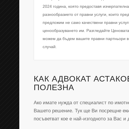
2024 година, която предоставя изчерпателн
разнообразието от правни услуги, които пре
предложим не само качествени правни услуги
ценообразуването им. Разгледайте Ценовата 
можем да бъдем вашите правни партньори в
случай.
КАК АДВОКАТ АСТАКО
ПОЛЕЗНА
Ако имате нужда от специалист по имотно
Вашето решение. Тук ще Ви посрещне ек
посъветват кое е най-изгодното за Вас и