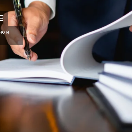
Е
но и