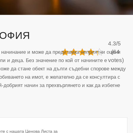
СОФИЯ
4.3/5
- (64
 начинание и може да предизвика неприятни сцени
votes)
и и деца. Без значение по кой от начините е
оже да стане обект на дълги съдебни спорове между
обиването на имот, е желателно да се консултира с
й-добрият начин за прехвърлянето и как да избегне
ете с нашата Ценова Листа за