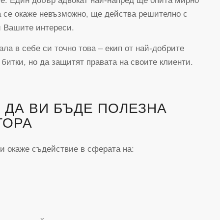
те. Един добър адвокат най-напред ще опита мирно
ва се окаже невъзможно, ще действа решително с
и Вашите интереси.
ла в себе си точно това – екип от най-добрите
 битки, но да защитят правата на своите клиенти.
 ДА ВИ БЪДЕ ПОЛЕЗНА
ТОРА
Ви окаже съдействие в сферата на: