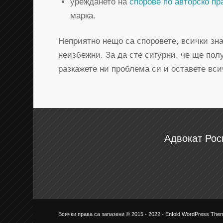
уреждането на
спорове по авторско пр
марка.
Неприятно нещо са споровете, всички зна
неизбежни. За да сте сигурни, че ще пол
разкажете ни проблема си и оставете вси
Адвокат Рос
Всички права са запазени © 2015 - 2022 -
Enfold WordPress Them